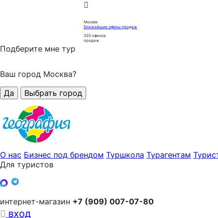
Москва
Ближайшие офисы продаж
320
офисов
продаж
Подберите мне тур
Ваш город Москва?
Да
Выбрать город
О нас
Бизнес под брендом
Туршкола
Турагентам
Турис
Для туристов
интернет-магазин
+7 (909) 007-07-80
вход