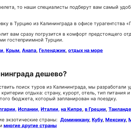
ерелета, то наши специалисты подберут вам самый удо
вку в Турцию из Калининграда в офисе турагентства «Г
лит вам сразу погрузится в комфорт предстоящего отды
ми гостеприимной Турции.
и,
Крым
,
Анапа
,
Геленджик
,
отдых на море
ининграда дешево?
твить поиск туров из Калининграда, мы разработали 
критерии отдыха: страну, курорт, отель, тип питания 
 того бюджета, который запланирован на поездку.
лгарии,
Испании,
Италии,
на Кипре
,
в Греции
,
Таиланде
гие экзотические страны:
Доминикану
,
Кубу
,
Мексику
,
и
многие другие страны