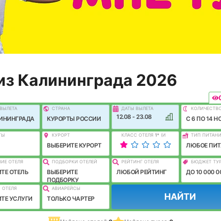
из Калининграда 2026
ВЫЛEТА
СТРАНА
ДАТЫ ВЫЛЕТА
КОЛИЧЕСТВ
12.08 - 23.08
ЛИНИНГРАДА
КУРОРТЫ РОССИИ
C 6 ПО 14 Н
ТЫ
КУРОРТ
КЛАСС ОТЕЛЯ
1
*
(И
ТИП ПИТАН
ЛУЧШЕ)
ВЫБЕРИТЕ КУРОРТ
ЛЮБОЕ ПИТ
ИЕ ОТЕЛЯ
ПОДБОРКИ ОТЕЛЕЙ
РЕЙТИНГ ОТЕЛЯ
БЮДЖЕТ ТУ
ТЕ ОТЕЛЬ
ВЫБЕРИТЕ
ЛЮБОЙ РЕЙТИНГ
ДО 10 000 0
ПОДБОРКУ
 ОТЕЛЯ
АВИАРЕЙСЫ
НАЙТИ
ТЕ УСЛУГИ
ТОЛЬКО ЧАРТЕР