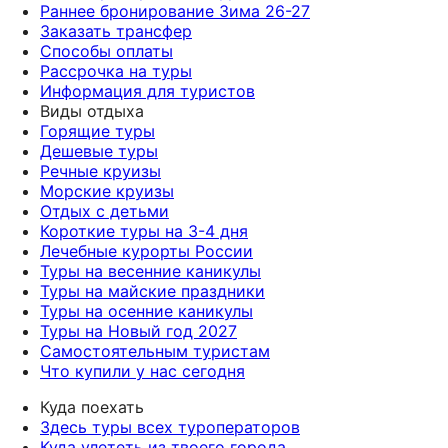
Раннее бронирование Зима 26-27
Заказать трансфер
Способы оплаты
Рассрочка на туры
Информация для туристов
Виды отдыха
Горящие туры
Дешевые туры
Речные круизы
Морские круизы
Отдых с детьми
Короткие туры на 3-4 дня
Лечебные курорты России
Туры на весенние каникулы
Туры на майские праздники
Туры на осенние каникулы
Туры на Новый год 2027
Самостоятельным туристам
Что купили у нас сегодня
Куда поехать
Здесь туры всех туроператоров
Куда улететь из твоего города