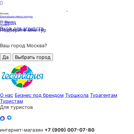
Москва
Ближайшие офисы продаж
Вход
320
офисов
продаж
Вход для агентств
Подберите мне тур
Ваш город Москва?
Да
Выбрать город
О нас
Бизнес под брендом
Туршкола
Турагентам
Туристам
Для туристов
интернет-магазин
+7 (909) 007-07-80