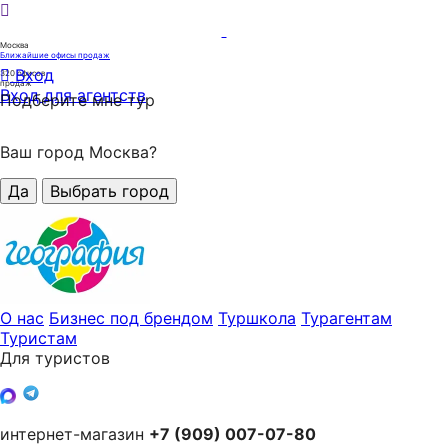
Москва
Ближайшие офисы продаж
Вход
320
офисов
продаж
Вход для агентств
Подберите мне тур
Ваш город Москва?
Да
Выбрать город
О нас
Бизнес под брендом
Туршкола
Турагентам
Туристам
Для туристов
интернет-магазин
+7 (909) 007-07-80