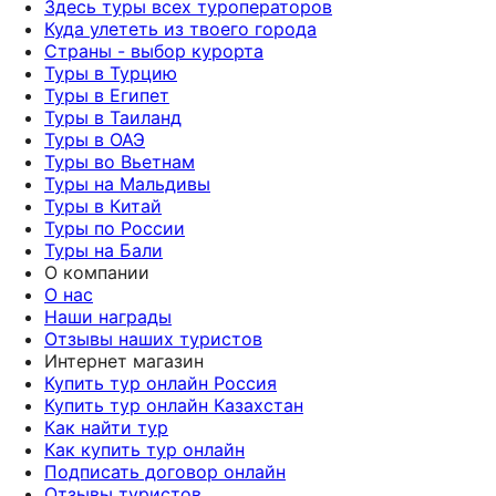
Здесь туры всех туроператоров
Куда улететь из твоего города
Страны - выбор курорта
Туры в Турцию
Туры в Египет
Туры в Таиланд
Туры в ОАЭ
Туры во Вьетнам
Туры на Мальдивы
Туры в Китай
Туры по России
Туры на Бали
О компании
О нас
Наши награды
Отзывы наших туристов
Интернет магазин
Купить тур онлайн Россия
Купить тур онлайн Казахстан
Как найти тур
Как купить тур онлайн
Подписать договор онлайн
Отзывы туристов