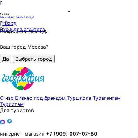
Москва
Ближайшие офисы продаж
Вход
320
офисов
продаж
Вход для агентств
Подберите мне тур
Ваш город Москва?
Да
Выбрать город
О нас
Бизнес под брендом
Туршкола
Турагентам
Туристам
Для туристов
интернет-магазин
+7 (909) 007-07-80