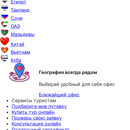
Египет
Таиланд
Сочи
ОАЭ
Мальдивы
Китай
Вьетнам
Куба
География всегда рядом
Выбирай удобный для себя офис
Ближайший офис
Сервисы туристам
Подберите мне путевку
Купить тур онлайн
Проверь свою заявку
Консультация онлайн
Подарочный сертификат