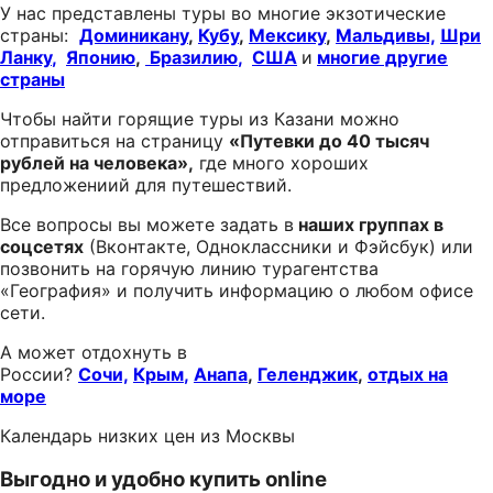
У нас представлены туры во многие экзотические
страны:
Доминикану
,
Кубу
,
Мексику
,
Мальдивы,
Шри
Ланку
,
Японию
,
Бразилию
,
США
и
многие другие
страны
Чтобы найти горящие туры из Казани можно
отправиться на страницу
«Путевки до 40 тысяч
рублей на человека»,
где много хороших
предложениий для путешествий.
Все вопросы вы можете задать в
наших группах в
соцсетях
(Вконтакте, Одноклассники и Фэйсбук) или
позвонить на горячую линию турагентства
«География» и получить информацию о любом офисе
сети.
А может отдохнуть в
России?
Сочи,
Крым
,
Анапа
,
Геленджик
,
отдых на
море
Календарь низких цен из Москвы
Выгодно и удобно купить online