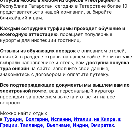
Республике Татарстан, сегодня в Татарстане более 10
представительств нашей компании, выбирайте
ближайший к вам.
Каждый сотрудник турфирмы проходит обучение и
ежегодную аттестацию
, посещает популярные
курорты для инспекции гостиниц.
Отзывы из обучающих поездок
с описанием отелей,
пляжей, в разделе страны на нашем сайте. Если вы уже
выбрали направлениее и отель, вам
доступна покупка
тура онлайн
на сайте, заполните свои данные,
знакомьтесь с договором и оплатите путевку.
Все подтверждающие документы мы вышлем вам по
электронной почте,
ваш персональный куратор
проследит за временем вылета и ответит на все
вопросы.
Можно найти отдых
в
Турции
,
Болгарии,
Испании,
Италии,
на Кипре
,
в
Греции
,
Таиланде,
Вьетнаме,
Индии,
Эмиратах
.