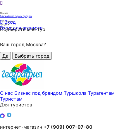
Москва
Ближайшие офисы продаж
Вход
320
офисов
продаж
Вход для агентств
Подберите мне тур
Ваш город Москва?
Да
Выбрать город
О нас
Бизнес под брендом
Туршкола
Турагентам
Туристам
Для туристов
интернет-магазин
+7 (909) 007-07-80