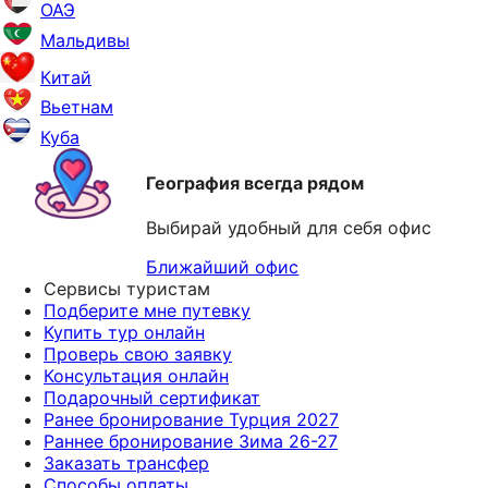
ОАЭ
Мальдивы
Китай
Вьетнам
Куба
География всегда рядом
Выбирай удобный для себя офис
Ближайший офис
Сервисы туристам
Подберите мне путевку
Купить тур онлайн
Проверь свою заявку
Консультация онлайн
Подарочный сертификат
Ранее бронирование Турция 2027
Раннее бронирование Зима 26-27
Заказать трансфер
Способы оплаты