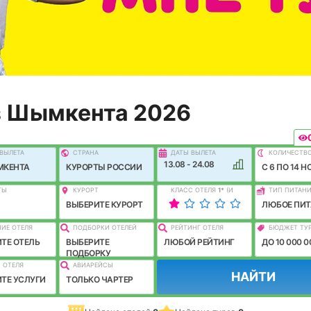
з Шымкента 2026
ВЫЛEТА
СТРАНА
ДАТЫ ВЫЛЕТА
КОЛИЧЕСТВ
13.08 - 24.08
МКЕНТА
КУРОРТЫ РОССИИ
C 6 ПО 14 Н
ТЫ
КУРОРТ
КЛАСС ОТЕЛЯ
1
*
(И
ТИП ПИТАН
ЛУЧШЕ)
ВЫБЕРИТЕ КУРОРТ
ЛЮБОЕ ПИТ
ИЕ ОТЕЛЯ
ПОДБОРКИ ОТЕЛЕЙ
РЕЙТИНГ ОТЕЛЯ
БЮДЖЕТ ТУ
ТЕ ОТЕЛЬ
ВЫБЕРИТЕ
ЛЮБОЙ РЕЙТИНГ
ДО 10 000 0
ПОДБОРКУ
 ОТЕЛЯ
АВИАРЕЙСЫ
НАЙТИ
ТЕ УСЛУГИ
ТОЛЬКО ЧАРТЕР