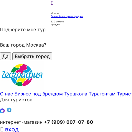
Москва
Ближайшие офисы продаж
320
офисов
продаж
Подберите мне тур
Ваш город Москва?
Да
Выбрать город
О нас
Бизнес под брендом
Туршкола
Турагентам
Турис
Для туристов
интернет-магазин
+7 (909) 007-07-80
вход