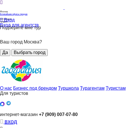
Москва
Ближайшие офисы продаж
Вход
320
офисов
продаж
Вход для агентств
Подберите мне тур
Ваш город Москва?
Да
Выбрать город
О нас
Бизнес под брендом
Туршкола
Турагентам
Туристам
Для туристов
интернет-магазин
+7 (909) 007-07-80
вход