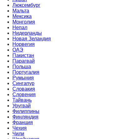
Люксембург
Мальта
Мексика
Монголия
Непал
Нидерланды
Новая Зеландия
Норвегия
ОАЭ
Пакистан
Парагвай
Польша
Португалия
Румыния
Сингапур
Словакия
Словения
Тайвань
Уругвай
Филиппины
Финляндия
Франция
Чехия
Чили