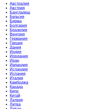
Австралия
Австрия
Бангладеш
Бельгия
Бирма
Болгария
Бразилия
Венгрия
Германия
Греция
Дания
Индия
Иордания
Иран
Ирландия
Исландия
Испания
Италия
Камбоджа
Канада
Кипр
Китай
Латвия
Литва
Ливан