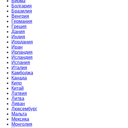
Бирма
Болгария
Бразилия
Венгрия
Германия
Греция
Дания
Индия
Иордания
Иран
Ирландия
Исландия
Испания
Италия
Камбоджа
Канада
Кипр
Китай
Латвия
Литва
Ливан
Люксембург
Мальта
Мексика
Монголия