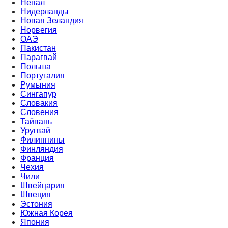
Непал
Нидерланды
Новая Зеландия
Норвегия
ОАЭ
Пакистан
Парагвай
Польша
Португалия
Румыния
Сингапур
Словакия
Словения
Тайвань
Уругвай
Филиппины
Финляндия
Франция
Чехия
Чили
Швейцария
Швеция
Эстония
Южная Корея
Япония