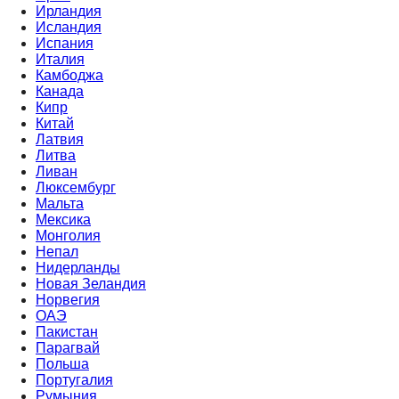
Ирландия
Исландия
Испания
Италия
Камбоджа
Канада
Кипр
Китай
Латвия
Литва
Ливан
Люксембург
Мальта
Мексика
Монголия
Непал
Нидерланды
Новая Зеландия
Норвегия
ОАЭ
Пакистан
Парагвай
Польша
Португалия
Румыния