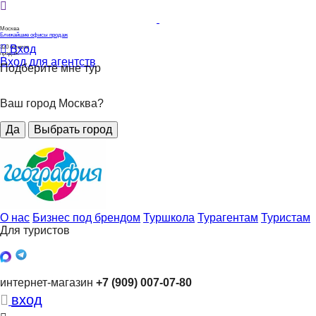
Москва
Ближайшие офисы продаж
Вход
320
офисов
продаж
Вход для агентств
Подберите мне тур
Ваш город Москва?
Да
Выбрать город
О нас
Бизнес под брендом
Туршкола
Турагентам
Туристам
Для туристов
интернет-магазин
+7 (909) 007-07-80
вход