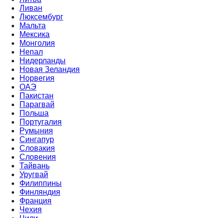
Ливан
Люксембург
Мальта
Мексика
Монголия
Непал
Нидерланды
Новая Зеландия
Норвегия
ОАЭ
Пакистан
Парагвай
Польша
Португалия
Румыния
Сингапур
Словакия
Словения
Тайвань
Уругвай
Филиппины
Финляндия
Франция
Чехия