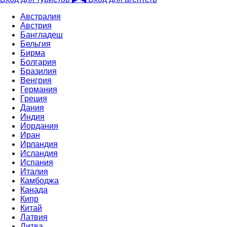
Австралия
Австрия
Бангладеш
Бельгия
Бирма
Болгария
Бразилия
Венгрия
Германия
Греция
Дания
Индия
Иордания
Иран
Ирландия
Исландия
Испания
Италия
Камбоджа
Канада
Кипр
Китай
Латвия
Литва