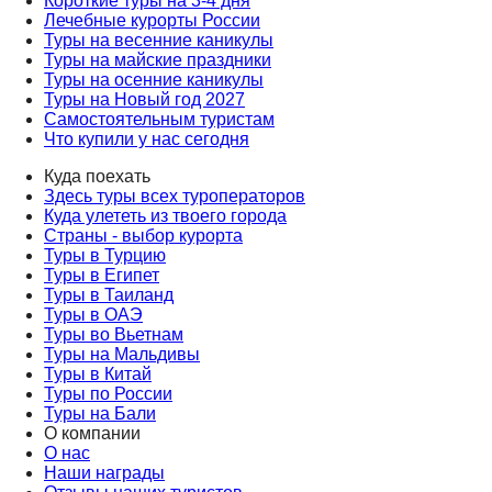
Короткие туры на 3-4 дня
Лечебные курорты России
Туры на весенние каникулы
Туры на майские праздники
Туры на осенние каникулы
Туры на Новый год 2027
Самостоятельным туристам
Что купили у нас сегодня
Куда поехать
Здесь туры всех туроператоров
Куда улететь из твоего города
Страны - выбор курорта
Туры в Турцию
Туры в Египет
Туры в Таиланд
Туры в ОАЭ
Туры во Вьетнам
Туры на Мальдивы
Туры в Китай
Туры по России
Туры на Бали
О компании
О нас
Наши награды