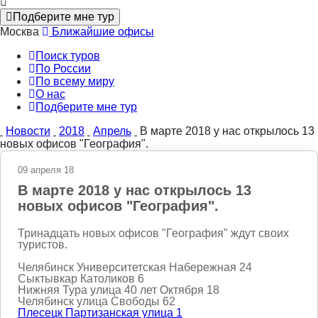
Подберите мне тур
Москва
Ближайшие офисы
Поиск туров
По России
По всему миру
О нас
Подберите мне тур
Новости
2018
Апрель
В марте 2018 у нас открылось 13
новых офисов "География".
09 апреля 18
В марте 2018 у нас открылось 13
новых офисов "География".
Тринадцать новых офисов "География" ждут своих
туристов.
Челябинск Университетская Набережная 24
Сыктывкар Католиков 6
Нижняя Тура улица 40 лет Октября 18
Челябинск улица Свободы 62
Плесецк Партизанская улица 1