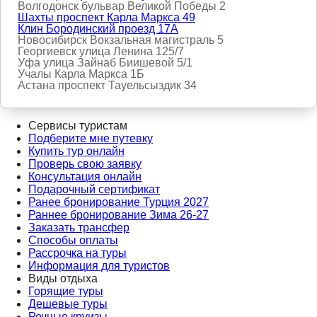
Волгодонск бульвар Великой Победы 2
Шахты проспект Карла Маркса 49
Клин Бородинский проезд 17А
Новосибирск Вокзальная магистраль 5
Георгиевск улица Ленина 125/7
Уфа улица Зайнаб Биишевой 5/1
Учалы Карла Маркса 1Б
Астана проспект Тауельсыздик 34
Сервисы туристам
Подберите мне путевку
Купить тур онлайн
Проверь свою заявку
Консультация онлайн
Подарочный сертификат
Ранее бронирование Турция 2027
Раннее бронирование Зима 26-27
Заказать трансфер
Способы оплаты
Рассрочка на туры
Информация для туристов
Виды отдыха
Горящие туры
Дешевые туры
Речные круизы