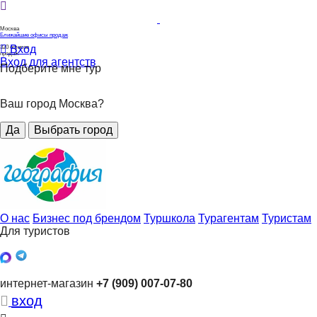
Москва
Ближайшие офисы продаж
Вход
320
офисов
продаж
Вход для агентств
Подберите мне тур
Ваш город Москва?
Да
Выбрать город
О нас
Бизнес под брендом
Туршкола
Турагентам
Туристам
Для туристов
интернет-магазин
+7 (909) 007-07-80
вход