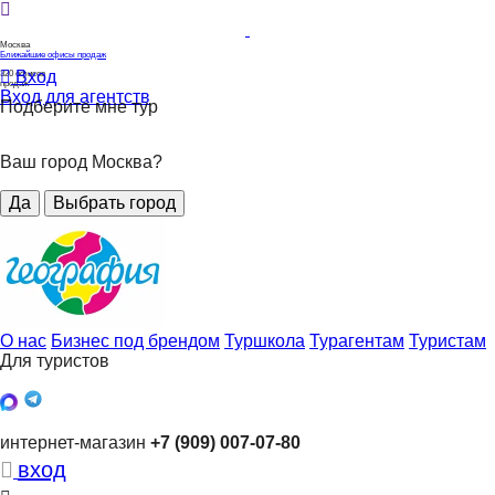
Москва
Ближайшие офисы продаж
Вход
320
офисов
продаж
Вход для агентств
Подберите мне тур
Ваш город Москва?
Да
Выбрать город
О нас
Бизнес под брендом
Туршкола
Турагентам
Туристам
Для туристов
интернет-магазин
+7 (909) 007-07-80
вход