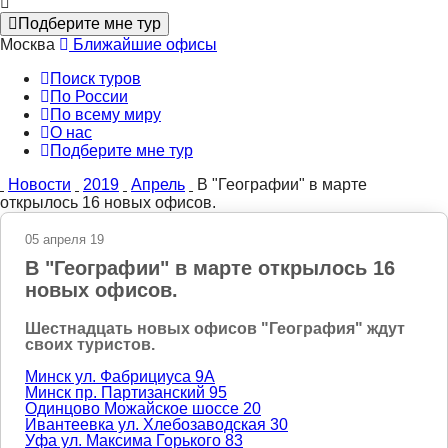
Подберите мне тур
Москва
Ближайшие офисы
Поиск туров
По России
По всему миру
О нас
Подберите мне тур
Новости
2019
Апрель
В "Географии" в марте
открылось 16 новых офисов.
05 апреля 19
В "Географии" в марте открылось 16
новых офисов.
Шестнадцать новых офисов "География" ждут
своих туристов.
Минск ул. Фабрициуса 9А
Минск пр. Партизанский 95
Одинцово Можайское шоссе 20
Ивантеевка ул. Хлебозаводская 30
Уфа ул. Максима Горького 83