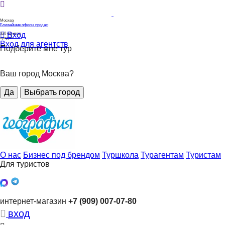
Москва
Ближайшие офисы продаж
Вход
320
офисов
продаж
Вход для агентств
Подберите мне тур
Ваш город Москва?
Да
Выбрать город
О нас
Бизнес под брендом
Туршкола
Турагентам
Туристам
Для туристов
интернет-магазин
+7 (909) 007-07-80
вход