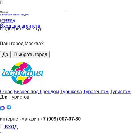
Москва
Ближайшие офисы продаж
Вход
320
офисов
продаж
Вход для агентств
Подберите мне тур
Ваш город Москва?
Да
Выбрать город
О нас
Бизнес под брендом
Туршкола
Турагентам
Туристам
Для туристов
интернет-магазин
+7 (909) 007-07-80
вход