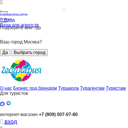
Москва
Ближайшие офисы продаж
Вход
320
офисов
продаж
Вход для агентств
Подберите мне тур
Ваш город Москва?
Да
Выбрать город
О нас
Бизнес под брендом
Туршкола
Турагентам
Туристам
Для туристов
интернет-магазин
+7 (909) 007-07-80
вход