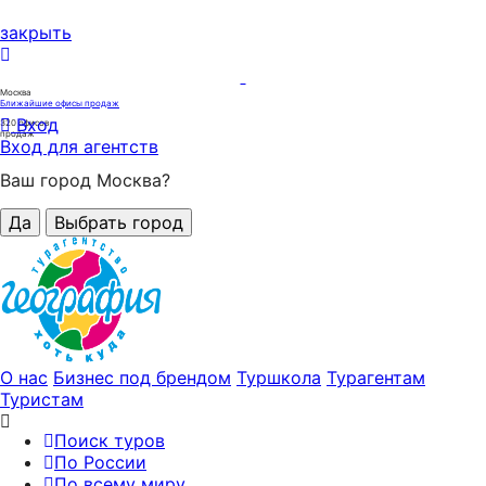
закрыть
Москва
Ближайшие офисы продаж
Вход
320
офисов
продаж
Вход для агентств
Ваш город Москва?
Да
Выбрать город
О нас
Бизнес под брендом
Туршкола
Турагентам
Туристам
Поиск туров
По России
По всему миру