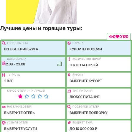
Лучшие цены и горящие туры:
0
0
0
ГОРОД ВЫЛEТА
СТРАНА
ИЗ ЕКАТЕРИНБУРГА
КУРОРТЫ РОССИИ
ДАТЫ ВЫЛЕТА
КОЛИЧЕСТВО НОЧЕЙ
12.08 - 23.08
C 6 ПО 14 НОЧЕЙ
ТУРИСТЫ
КУРОРТ
2 ВЗР
ВЫБЕРИТЕ КУРОРТ
КЛАСС ОТЕЛЯ
1
*
(И ЛУЧШЕ)
ТИП ПИТАНИЯ
ЛЮБОЕ ПИТАНИЕ
НАЗВАНИЕ ОТЕЛЯ
ПОДБОРКИ ОТЕЛЕЙ
ВЫБЕРИТЕ ОТЕЛЬ
ВЫБЕРИТЕ ПОДБОРКУ
УСЛУГИ ОТЕЛЯ
БЮДЖЕТ ТУРА
ВЫБЕРИТЕ УСЛУГИ
ДО 10 000 000 ₽