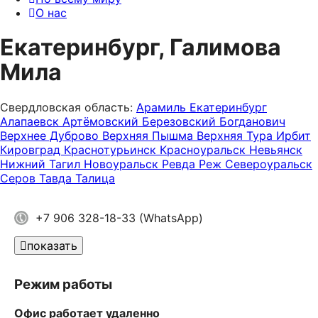
О нас
Екатеринбург, Галимова
Мила
Свердловская область:
Арамиль
Екатеринбург
Алапаевск
Артёмовский
Березовский
Богданович
Верхнее Дуброво
Верхняя Пышма
Верхняя Тура
Ирбит
Кировград
Краснотурьинск
Красноуральск
Невьянск
Нижний Тагил
Новоуральск
Ревда
Реж
Североуральск
Серов
Тавда
Талица
+7 906 328-18-33 (WhatsApp)
показать
Режим работы
Офис работает удаленно