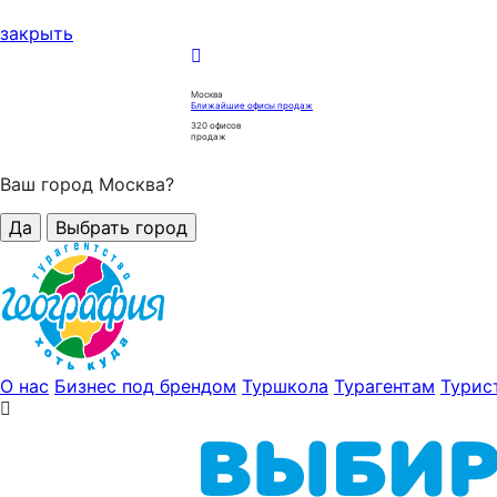
закрыть
Москва
Ближайшие офисы продаж
320
офисов
продаж
Ваш город Москва?
Да
Выбрать город
О нас
Бизнес под брендом
Туршкола
Турагентам
Турис