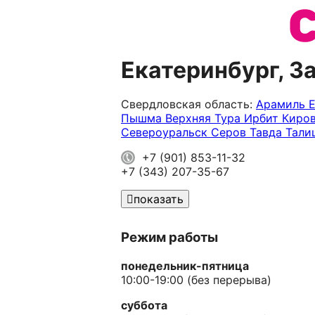
Екатеринбург, З
Свердловская область:
Арамиль
Пышма
Верхняя Тура
Ирбит
Киро
Североуральск
Серов
Тавда
Тали
+7 (901) 853-11-32
+7 (343) 207-35-67
показать
Режим работы
понедельник-пятница
10:00-19:00 (без перерыва)
суббота