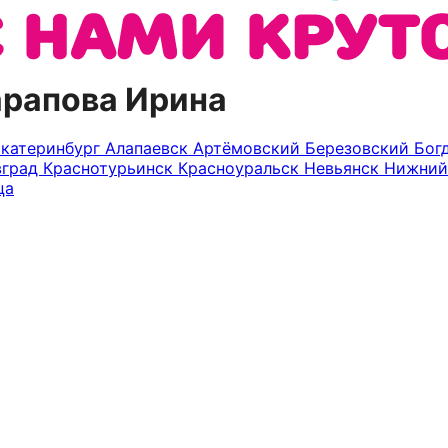
арапова Ирина
Екатеринбург
Алапаевск
Артёмовский
Березовский
Бог
вград
Краснотурьинск
Красноуральск
Невьянск
Нижний
ца