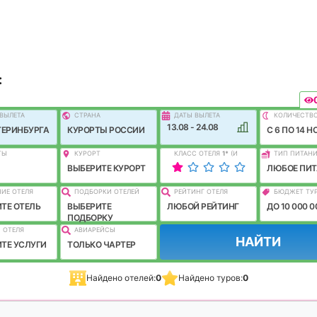
:
ВЫЛEТА
СТРАНА
ДАТЫ ВЫЛЕТА
КОЛИЧЕСТВ
13.08 - 24.08
ТЕРИНБУРГА
КУРОРТЫ РОССИИ
C 6 ПО 14 Н
ТЫ
КУРОРТ
КЛАСС ОТЕЛЯ
1
*
(И
ТИП ПИТАН
ЛУЧШЕ)
ВЫБЕРИТЕ КУРОРТ
ЛЮБОЕ ПИТ
ИЕ ОТЕЛЯ
ПОДБОРКИ ОТЕЛЕЙ
РЕЙТИНГ ОТЕЛЯ
БЮДЖЕТ ТУ
ТЕ ОТЕЛЬ
ВЫБЕРИТЕ
ЛЮБОЙ РЕЙТИНГ
ДО 10 000 0
ПОДБОРКУ
 ОТЕЛЯ
АВИАРЕЙСЫ
НАЙТИ
ТЕ УСЛУГИ
ТОЛЬКО ЧАРТЕР
Найдено отелей:
0
Найдено туров:
0