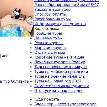
Раннее бронирование Зима 26-27
Заказать трансфер
Способы оплаты
Рассрочка на туры
Информация для туристов
Виды отдыха
Горящие туры
Дешевые туры
Речные круизы
Морские круизы
Отдых с детьми
фиса
Короткие туры на 3-4 дня
Лечебные курорты России
Туры на весенние каникулы
Туры на майские праздники
Туры на осенние каникулы
Туры на Новый год 2027
а тур
Оставить
Самостоятельным туристам
Что купили у нас сегодня
Куда поехать
Здесь туры всех туроператоров