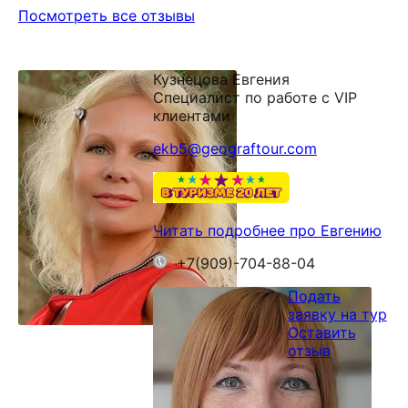
Посмотреть все отзывы
Кузнецова Евгения
Специалист по работе с VIP
клиентами
ekb5@geograftour.com
Читать подробнее про Евгению
+7(909)-704-88-04
Подать
заявку на тур
Оставить
отзыв