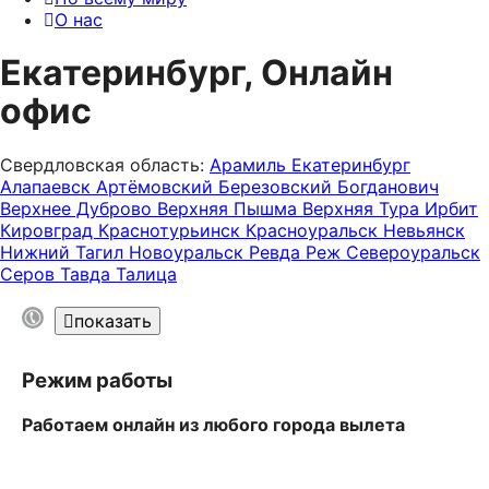
О нас
Екатеринбург, Онлайн
офис
Свердловская область:
Арамиль
Екатеринбург
Алапаевск
Артёмовский
Березовский
Богданович
Верхнее Дуброво
Верхняя Пышма
Верхняя Тура
Ирбит
Кировград
Краснотурьинск
Красноуральск
Невьянск
Нижний Тагил
Новоуральск
Ревда
Реж
Североуральск
Серов
Тавда
Талица
показать
Режим работы
Работаем онлайн из любого города вылета