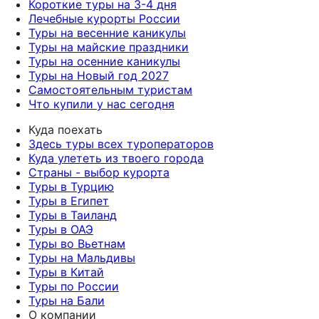
Короткие туры на 3-4 дня
Лечебные курорты России
Туры на весенние каникулы
Туры на майские праздники
Туры на осенние каникулы
Туры на Новый год 2027
Самостоятельным туристам
Что купили у нас сегодня
Куда поехать
Здесь туры всех туроператоров
Куда улететь из твоего города
Страны - выбор курорта
Туры в Турцию
Туры в Египет
Туры в Таиланд
Туры в ОАЭ
Туры во Вьетнам
Туры на Мальдивы
Туры в Китай
Туры по России
Туры на Бали
О компании