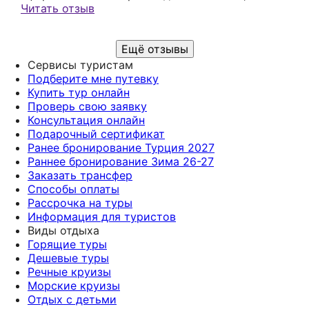
турагентом Еленой Каин (мы из другого города).
Читать отзыв
Спасибо большое! Все было замечательно, Елена
всегда на связи, документы, переписка, все в
Ещё отзывы
доступе. Желаем дальнейших успехов в работе.
Сервисы туристам
Подберите мне путевку
Купить тур онлайн
Проверь свою заявку
Консультация онлайн
Подарочный сертификат
Ранее бронирование Турция 2027
Раннее бронирование Зима 26-27
Заказать трансфер
Способы оплаты
Рассрочка на туры
Информация для туристов
Виды отдыха
Горящие туры
Дешевые туры
Речные круизы
Морские круизы
Отдых с детьми