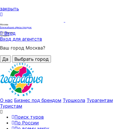
закрыть
Москва
Ближайшие офисы продаж
Вход
320
офисов
продаж
Вход для агентств
Ваш город Москва?
Да
Выбрать город
О нас
Бизнес под брендом
Туршкола
Турагентам
Туристам
Поиск туров
По России
По всему миру