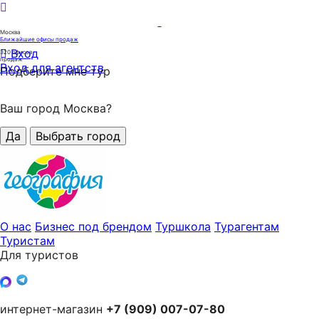
Москва
Ближайшие офисы продаж
Вход
320
офисов
продаж
Вход для агентств
Подберите мне тур
Ваш город Москва?
Да
Выбрать город
О нас
Бизнес под брендом
Туршкола
Турагентам
Туристам
Для туристов
интернет-магазин
+7 (909) 007-07-80