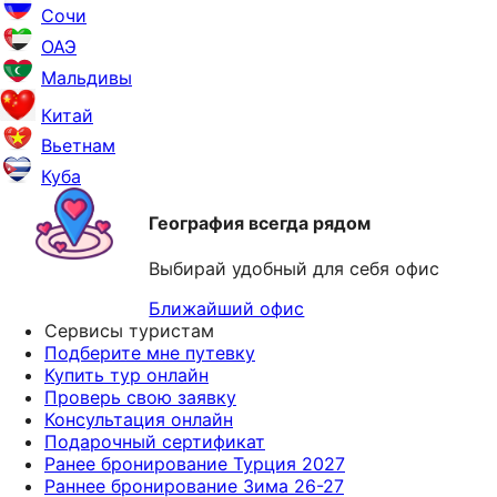
Сочи
ОАЭ
Мальдивы
Китай
Вьетнам
Куба
География всегда рядом
Выбирай удобный для себя офис
Ближайший офис
Сервисы туристам
Подберите мне путевку
Купить тур онлайн
Проверь свою заявку
Консультация онлайн
Подарочный сертификат
Ранее бронирование Турция 2027
Раннее бронирование Зима 26-27