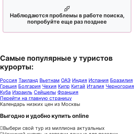
Наблюдаются проблемы в работе поиска,
попробуйте еще раз позднее
Самые популярные у туристов
курорты:
Россия
Таиланд
Вьетнам
ОАЭ
Индия
Испания
Бразилия
Греция
Болгария
Чехия
Кипр
Китай
Италия
Черногория
Куба
Израиль
Сейшелы
Франция
Перейти на главную страницу
Календарь низких цен из Москвы
Выгодно и удобно купить online
Выбери свой тур из миллиона актуальных