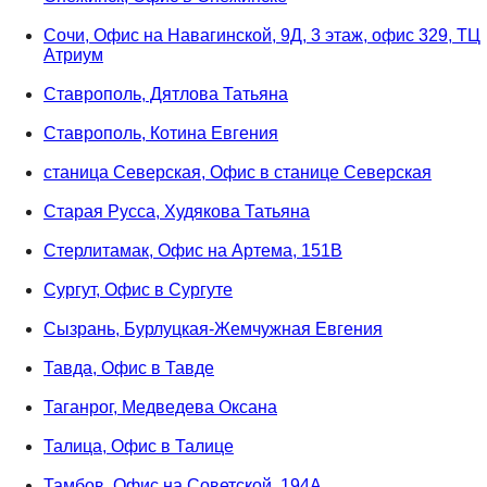
Сочи, Офис на Навагинской, 9Д, 3 этаж, офис 329, ТЦ
Атриум
Ставрополь, Дятлова Татьяна
Ставрополь, Котина Евгения
станица Северская, Офис в станице Северская
Старая Русса, Худякова Татьяна
Стерлитамак, Офис на Артема, 151В
Сургут, Офис в Сургуте
Сызрань, Бурлуцкая-Жемчужная Евгения
Тавда, Офис в Тавде
Таганрог, Медведева Оксана
Талица, Офис в Талице
Тамбов, Офис на Советской, 194А