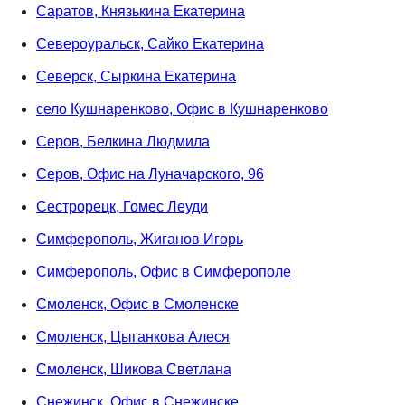
Саратов, Князькина Екатерина
Североуральск, Сайко Екатерина
Северск, Сыркина Екатерина
село Кушнаренково, Офис в Кушнаренково
Серов, Белкина Людмила
Серов, Офис на Луначарского, 96
Сестрорецк, Гомес Леуди
Симферополь, Жиганов Игорь
Симферополь, Офис в Симферополе
Смоленск, Офис в Смоленске
Смоленск, Цыганкова Алеся
Смоленск, Шикова Светлана
Снежинск, Офис в Снежинске