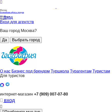
Москва
Ближайшие офисы продаж
Вход
320
офисов
продаж
Вход для агентств
Ваш город Москва?
Да
Выбрать город
О нас
Бизнес под брендом
Туршкола
Турагентам
Туристам
Для туристов
интернет-магазин
+7 (909) 007-07-80
вход
Подберите мне тур